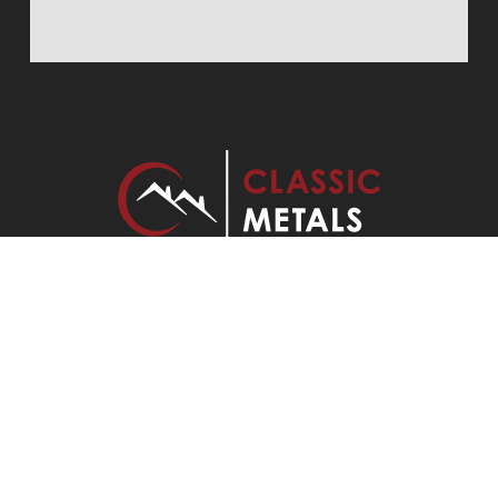
Classic Metals is a family-owned business specializing
in metal roofing, siding, and metal panels with over 20
years of experience.
Copyright © 2026 Bunce Buildings